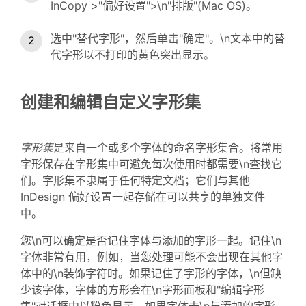
InCopy >"偏好设置">\n"排版"(Mac OS)。
选中"替代字形"，然后单击"确定"。\n文本中的替
代字形以不打印的黄色突出显示。
创建和编辑自定义字形集
字形集
是来自一个或多个字体的命名字形集合。将常用
字形保存在字形集中可避免每次使用时都需要\n查找它
们。字形集不隶属于任何特定文档；它们与其他
InDesign 偏好设置一起存储在可以共享的单独文件
中。
您\n可以确定是否记住字体与添加的字形一起。记住\n
字体非常有用，例如，当您处理可能不会出现在其他字
体中的\n装饰字符时。如果记住了字形的字体，\n但缺
少该字体，字体的方形会在\n字形面板和"编辑字形
集"对话框中以粉色显示。如果字体未\n与添加的字形