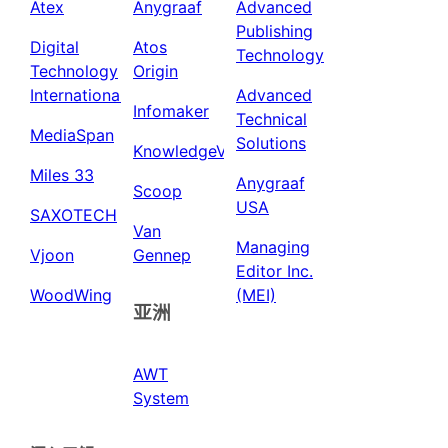
Atex
Anygraaf
Advanced
Publishing
Digital
Atos
Technology
Technology
Origin
International
Advanced
Infomaker
Technical
MediaSpan
Solutions
KnowledgeView
Miles 33
Anygraaf
Scoop
USA
SAXOTECH
Van
Managing
Vjoon
Gennep
Editor Inc.
WoodWing
(MEI)
亚洲
AWT
System