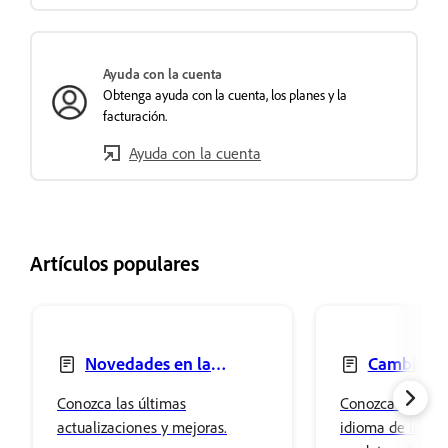
Ayuda con la cuenta
Obtenga ayuda con la cuenta, los planes y la
facturación.
Ayuda con la cuenta
Artículos populares
Novedades en la
Cambiar el
aplicación de Creative
las aplicacion
Conozca las últimas
Conozca cómo c
Cloud
Cloud
actualizaciones y mejoras.
idioma de instal