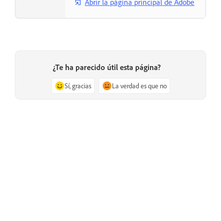
Abrir la página principal de Adobe
¿Te ha parecido útil esta página?
Sí, gracias
La verdad es que no
Anterior
Siguiente
Entrenamiento de IA generativa
Descargar los archivos firmados
y preferencia de uso de Content
Credentials