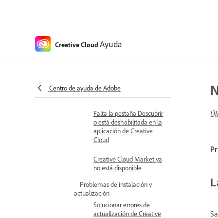
La aplicación de Creative
Cloud muestra una
pantalla negra al iniciar
sesión
Ayuda
Creative Cloud
La aplicación de Creative
Cloud se abre en un
idioma diferente
Nuevas versiones ausentes
N
Centro de ayuda de Adobe
del panel
Falta la pestaña Descubrir
Úl
o está deshabilitada en la
aplicación de Creative
Cloud
Pr
Creative Cloud Market ya
no está disponible
L
Problemas de instalación y
actualización
Solucionar errores de
Sa
actualización de Creative