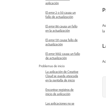
aplicación
P
El error 2 o 50 causa un
fallo de actualización
As
El error 86 causa un fallo
en la actualización
la
El error 131 causa fallo de
actualización
L
El error 1002 causa un fallo
de actualización
Ac
Problemas de inicio
La aplicación de Creative
Cloud se queda atascada
en la pantalla de inicio
Encontrar registros de
inicio de aplicación
Las aplicaciones no se