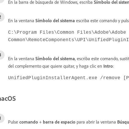
En la barra de búsqueda de Windows, escriba
Símbolo del sist
En la ventana
Símbolo del sistema
escriba este comando y pul
C:\Program Files\Common Files\Adobe\Adobe 
Common\RemoteComponents\UPI\UnifiedPluginI
En la ventana
Símbolo del sistema
, escriba este comando, sus
del complemento que quiere quitar, y haga clic en
Intro
:
UnifiedPluginInstallerAgent.exe /remove [P
acOS
Pulse
comando
+
barra de espacio
para abrir la ventana
Búsq