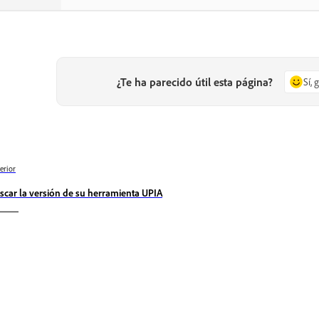
¿Te ha parecido útil esta página?
Sí, 
erior
scar la versión de su herramienta UPIA