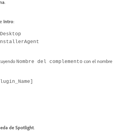
ema
.
se
Intro
:
Desktop
nstallerAgent
tituyendo
con el nombre
Nombre del complemento
lugin_Name]
ueda
de Spotlight
.