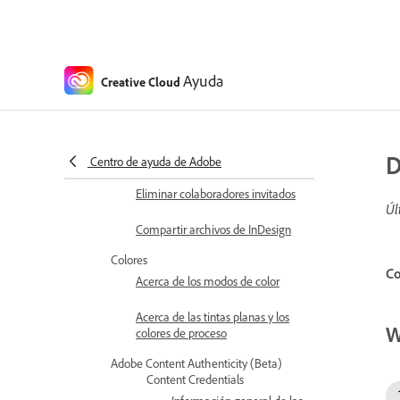
modo de emulación de
Intel después de instalar
complementos
Compartir y revisar
Ayuda
Creative Cloud
Compartir documentos en la
nube
Comentar en archivos
D
compartidos
Centro de ayuda de Adobe
Eliminar colaboradores invitados
Úl
Compartir archivos de InDesign
Colores
Co
Acerca de los modos de color
Acerca de las tintas planas y los
W
colores de proceso
Adobe Content Authenticity (Beta)
Content Credentials