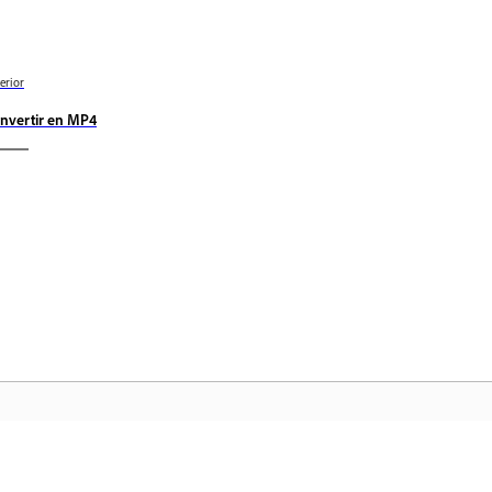
erior
nvertir en MP4
Comunidad
In