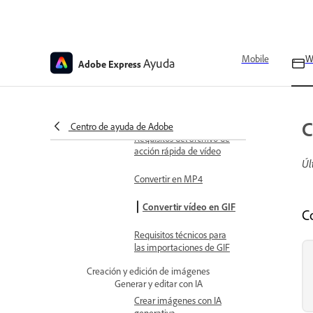
Localización de objetos en
tiempo real en vídeos
Fusionar vídeos
Mobile
W
Ayuda
Adobe Express
Crear animaciones para
personajes
Cambiar formatos de archivo
C
Centro de ayuda de Adobe
Requisitos del archivo de
acción rápida de vídeo
Úl
Convertir en MP4
Convertir vídeo en GIF
C
Requisitos técnicos para
las importaciones de GIF
Creación y edición de imágenes
Generar y editar con IA
Crear imágenes con IA
generativa