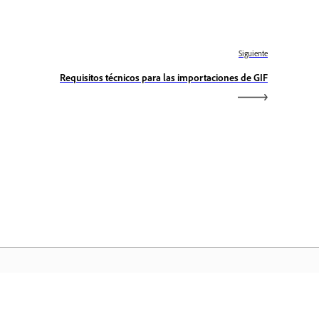
Siguiente
Requisitos técnicos para las importaciones de GIF
icio de Adobe