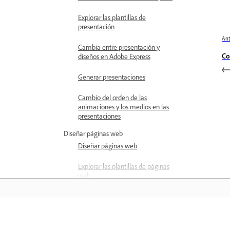
Explorar las plantillas de
presentación
Ant
Cambia entre presentación y
Co
diseños en Adobe Express
Generar presentaciones
Cambio del orden de las
animaciones y los medios en las
presentaciones
Diseñar páginas web
Diseñar páginas web
Explorar las plantillas de páginas
web
Publicar páginas web
Exportación de páginas web
Aprender
como un PDF