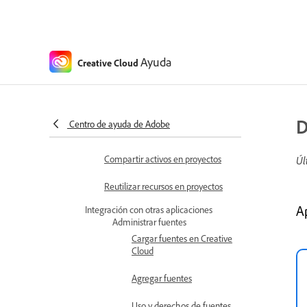
Compartir proyectos
Mover archivos, bibliotecas y
Ayuda
Creative Cloud
marcas a un proyecto
Crear nuevas carpetas y
bibliotecas
D
Centro de ayuda de Adobe
Funciones y acceso en proyectos
Compartir activos en proyectos
Úl
Reutilizar recursos en proyectos
A
Integración con otras aplicaciones
Administrar fuentes
Cargar fuentes en Creative
Cloud
Agregar fuentes
Uso y derechos de fuentes