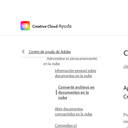
Modelos partner en productos de
Adobe
Retirada del modelo de IA
generativa
Ayuda
Creative Cloud
Preguntas frecuentes sobre
marcas de agua para contenido
de IA generativa
C
Centro de ayuda de Adobe
Trabajar con documentos en la nube
Administrar el almacenamiento
en la nube
Úl
Información general sobre
documentos en la nube
A
Convertir archivos en
documentos en la
C
nube
Abrir documentos
compartidos en la nube
Pu
im
Comprobar el