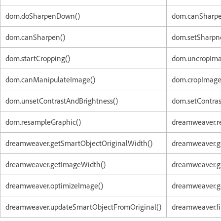
dom.doSharpenDown()
dom.canSharp
dom.canSharpen()
dom.setSharpne
dom.startCropping()
dom.uncropIma
dom.canManipulateImage()
dom.cropImage
dom.unsetContrastAndBrightness()
dom.setContras
dom.resampleGraphic()
dreamweaver.re
dreamweaver.getSmartObjectOriginalWidth()
dreamweaver.g
dreamweaver.getImageWidth()
dreamweaver.g
dreamweaver.optimizeImage()
dreamweaver.g
dreamweaver.updateSmartObjectFromOriginal()
dreamweaver.fi