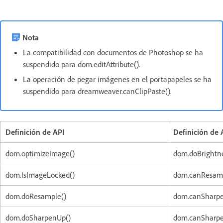
Nota
La compatibilidad con documentos de Photoshop se ha
suspendido para dom.editAttribute().
La operación de pegar imágenes en el portapapeles se ha
suspendido para dreamweaver.canClipPaste().
Definición de API
Definición de 
dom.optimizeImage()
dom.doBrightne
dom.IsImageLocked()
dom.canResamp
dom.doResample()
dom.canSharp
dom.doSharpenUp()
dom.canSharp