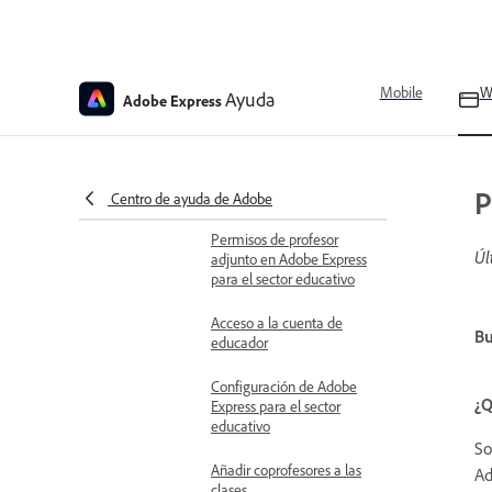
Información general sobre
la nueva página de inicio
de Adobe Express para el
sector educativo
Mobile
W
Ayuda
Adobe Express
Guía de funciones y
acceso para la nueva
página principal de Adobe
P
Express para educación
Centro de ayuda de Adobe
Permisos de profesor
Úl
adjunto en Adobe Express
para el sector educativo
Acceso a la cuenta de
Bu
educador
Configuración de Adobe
¿Q
Express para el sector
educativo
So
Añadir coprofesores a las
Ad
clases