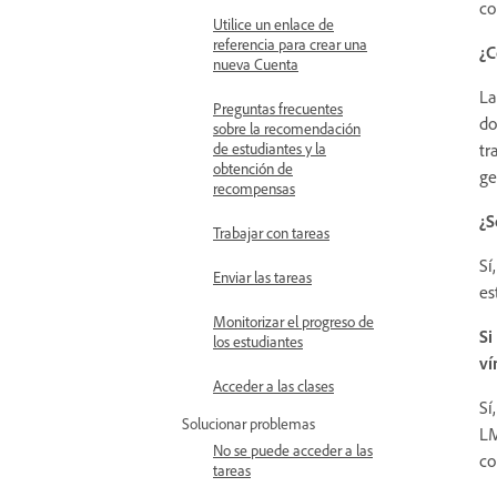
co
Utilice un enlace de
referencia para crear una
¿C
nueva Cuenta
La
Preguntas frecuentes
do
sobre la recomendación
tr
de estudiantes y la
obtención de
ge
recompensas
¿S
Trabajar con tareas
Sí
Enviar las tareas
es
Monitorizar el progreso de
Si
los estudiantes
ví
Acceder a las clases
Sí
Solucionar problemas
LM
No se puede acceder a las
co
tareas