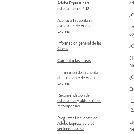
ad
Adobe Express para
estudiantes de K-12
¿C
Acceso a la cuenta de
estudiante de Adobe
Lo
Express
co
Información general de las
¿C
Clases
Si
Comentar las tareas
ha
Eliminación de la cuenta
¿C
de estudiante de Adobe
Express
Cr
Recomendación de
estudiantes y obtención de
recompensas
Preguntas frecuentes de
La
Adobe Express para el
he
sector educativo