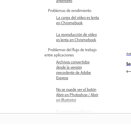
anteriores
Problemas de rendimiento
La carga del vídeo es lenta
en Chromebook
La reproducción de vídeo
es lenta en Chromebook
Problemas del flujo de trabajo
Ant
entre aplicaciones
Archivos convertidos
So
desde la versión
precedente de Adobe
Express
No se puede ver el botón
Abrir en Photoshop / Abrir
en Illustrator
El archivo no refleja las
actualizaciones realizadas
en Photoshop o Illustrator