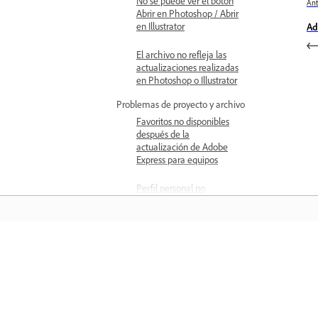
No se puede ver el botón
Ant
Abrir en Photoshop / Abrir
en Illustrator
Ad
El archivo no refleja las
actualizaciones realizadas
en Photoshop o Illustrator
Problemas de proyecto y archivo
Favoritos no disponibles
después de la
actualización de Adobe
Express para equipos
Perfil personal no
disponible después de la
actualización a Adobe
Express para equipos
Problemas al mover o
Aprender
copiar archivos en el
espacio de trabajo
Proyectos
Aprenda con tutoriales en vídeo paso 
paso y orientación práctica directame
Establecer funciones y permisos