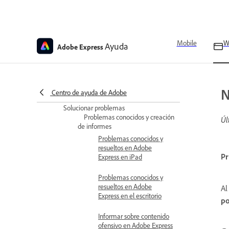
los estudiantes
Acceder a las clases
Solucionar problemas
Mobile
W
Ayuda
Adobe Express
No se puede acceder a las
tareas
Discrepancia de perfil en
N
Adobe Express
Centro de ayuda de Adobe
Solucionar problemas
Problemas conocidos y creación
Úl
de informes
Problemas conocidos y
resueltos en Adobe
Pr
Express en iPad
Problemas conocidos y
resueltos en Adobe
Al
Express en el escritorio
po
Informar sobre contenido
ofensivo en Adobe Express