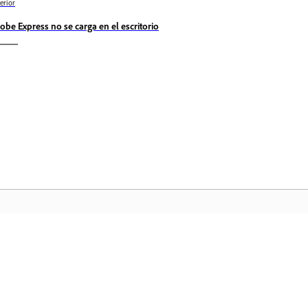
erior
obe Express no se carga en el escritorio
Comunidad
In
a
Participe en debates, encuentre
Ac
nte
respuestas, aprenda de expertos y
fa