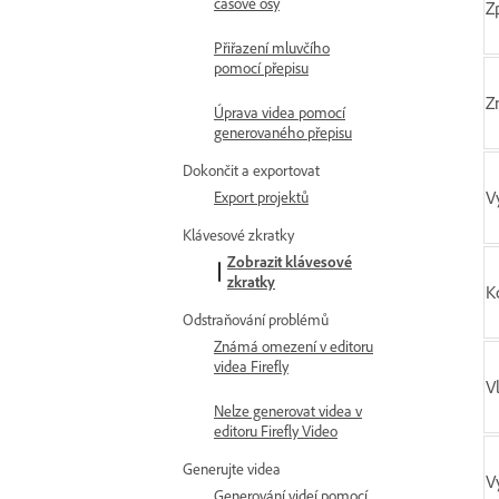
časové osy
Z
Přiřazení mluvčího
pomocí přepisu
Z
Úprava videa pomocí
generovaného přepisu
Dokončit a exportovat
V
Export projektů
Klávesové zkratky
Zobrazit klávesové
zkratky
K
Odstraňování problémů
Známá omezení v editoru
videa Firefly
Vl
Nelze generovat videa v
editoru Firefly Video
Generujte videa
V
Generování videí pomocí