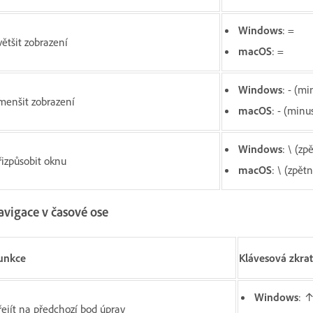
Windows
: =
většit zobrazení
macOS
: =
Windows
: - (mi
menšit zobrazení
macOS
: - (minu
Windows
: \ (zp
řizpůsobit oknu
macOS
: \ (zpět
avigace v časové ose
unkce
Klávesová zkra
Windows
: ↑
řejít na předchozí bod úprav