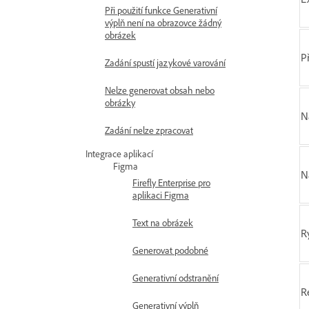
Při použití funkce Generativní
výplň není na obrazovce žádný
obrázek
P
Zadání spustí jazykové varování
Nelze generovat obsah nebo
obrázky
N
Zadání nelze zpracovat
Integrace aplikací
Figma
N
Firefly Enterprise pro
aplikaci Figma
Text na obrázek
R
Generovat podobné
Generativní odstranění
R
Generativní výplň