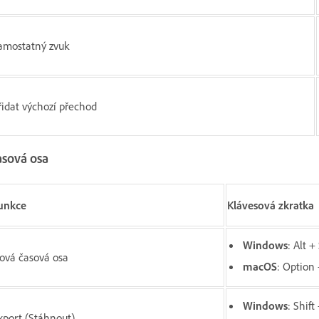
amostatný zvuk
řidat výchozí přechod
asová osa
unkce
Klávesová zkratka
Windows
: Alt +
ová časová osa
macOS
: Option 
Windows
: Shift
xport (Stáhnout)