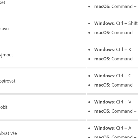
pět
macOS
: Command + 
Windows
: Ctrl + Shif
novu
macOS
: Command + S
Windows
: Ctrl + X
yjmout
macOS
: Command + 
Windows
: Ctrl + C
opírovat
macOS
: Command +
Windows
: Ctrl + V
ožit
macOS
: Command +
Windows
: Ctrl + A
ybrat vše
macOS
: Command +