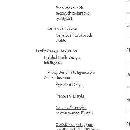
O
Psaní efektivních
textových zadání pro
rychlý střih
O
Generování zvuku
Generování zvukových
efektů
P
Firefly Design Intelligence
Přehled Firefly Design
Intelligence
Firefly Design Intelligence pro
P
Adobe Illustrator
Vytvoření ID stylu
Trénování ID stylu
R
Generování nových
návrhů pomocí ID stylu
P
Osvědčené postupy pro
vytváření a školení ID stylu