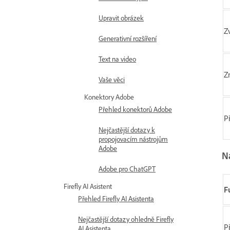
Upravit obrázek
Z
Generativní rozšíření
Text na video
Z
Vaše věci
Konektory Adobe
Přehled konektorů Adobe
P
Nejčastější dotazy k
propojovacím nástrojům
Adobe
N
Adobe pro ChatGPT
Firefly AI Asistent
F
Přehled Firefly AI Asistenta
Nejčastější dotazy ohledně Firefly
P
AI Asistenta