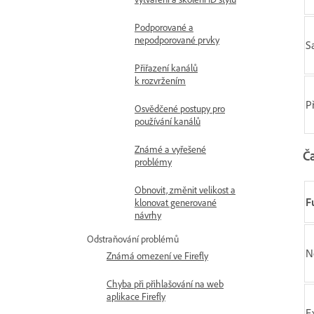
Podporované a
nepodporované prvky
S
Přiřazení kanálů
k rozvržením
P
Osvědčené postupy pro
používání kanálů
Známé a vyřešené
Č
problémy
Obnovit, změnit velikost a
F
klonovat generované
návrhy
Odstraňování problémů
N
Známá omezení ve Firefly
Chyba při přihlašování na web
aplikace Firefly
E