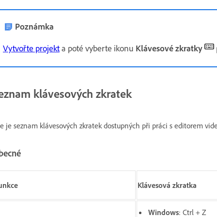
Poznámka
Vytvořte projekt
a poté vyberte ikonu
Klávesové zkratky
eznam klávesových zkratek
e je seznam klávesových zkratek dostupných při práci s editorem videa
becné
unkce
Klávesová zkratka
Windows
: Ctrl + Z