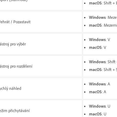
macOS
: Shift + 
Windows
: Meze
řehrát / Pozastavit
macOS
: Mezern
Windows
: V
ástroj pro výběr
macOS
: V
Windows
: Shift
ástroj pro rozdělení
macOS
: Shift + 
Windows
: A
ychlý náhled
macOS
: A
Windows
: U
ežim přichytávání
macOS
: U