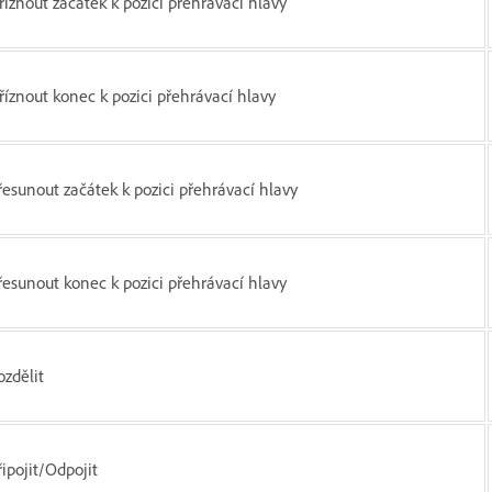
říznout začátek k pozici přehrávací hlavy
říznout konec k pozici přehrávací hlavy
řesunout začátek k pozici přehrávací hlavy
řesunout konec k pozici přehrávací hlavy
ozdělit
řipojit/Odpojit