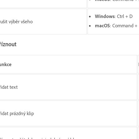
Windows
: Ctrl + D
rušit výběr všeho
macOS
: Command +
říznout
unkce
řidat text
řidat prázdný klip