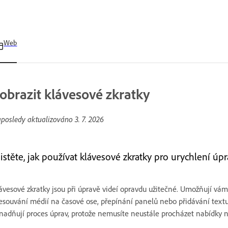
Web
obrazit klávesové zkratky
posledy aktualizováno
3. 7. 2026
istěte, jak používat klávesové zkratky pro urychlení úpra
ávesové zkratky jsou při úpravě videí opravdu užitečné. Umožňují vám 
esouvání médií na časové ose, přepínání panelů nebo přidávání textu,
nadňují proces úprav, protože nemusíte neustále procházet nabídky 