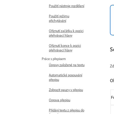
Použití nástroje rozdělení
Použití režimu
přichytávání
Oříznutí začátku k pozici
přehrávací hlavy
Oříznutí konce k pozici
S
přehrávací hlavy
Práce s přepisem
Úpravy založené na textu
Zd
Automatické posouvání
přepisu
O
Zobrazit pauzy v přepisu
F
Oprava přepisu
Přidání textu z přepisu do