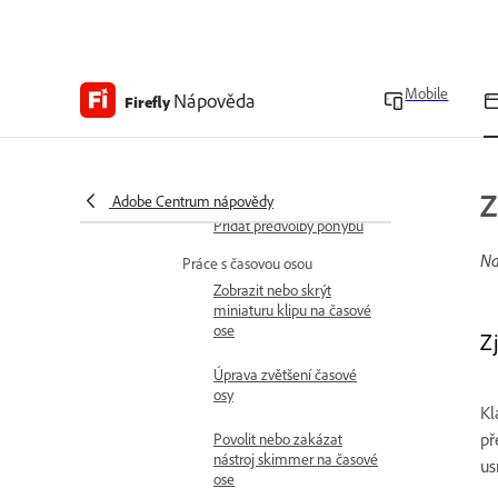
a vzhledů
Vylepšení zvuku
Mobile
Režimy prolnutí ve video
Nápověda
Firefly
editoru Firefly
Detekce střihů ve video
klipech
Z
Adobe Centrum nápovědy
Přidat předvolby pohybu
Na
Práce s časovou osou
Zobrazit nebo skrýt
miniaturu klipu na časové
ose
Zj
Úprava zvětšení časové
osy
Kl
př
Povolit nebo zakázat
nástroj skimmer na časové
us
ose