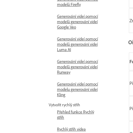
modelů Firefly
Generování videí pomocí
Z
modelů generování videí
Google Veo
Generování videí pomocí
O
modelů generování videí
Luma AI
F
Generování videí pomocí
modelů generování videí
Runway
P
Generování videí pomocí
modelu generování videí
Kling
Vytvořit rychlý střih
P
Přehled funkce Rychlý
střih
Rychlý střih videa