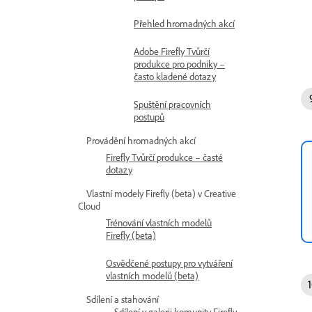
Přehled hromadných akcí
Adobe Firefly Tvůrčí
produkce pro podniky –
často kladené dotazy
Spuštění pracovních
postupů
Provádění hromadných akcí
Firefly Tvůrčí produkce – časté
dotazy
Vlastní modely Firefly (beta) v Creative
Cloud
Trénování vlastních modelů
Firefly (beta)
Osvědčené postupy pro vytváření
vlastních modelů (beta)
Sdílení a stahování
Sdílení v galerii komunity Firefly