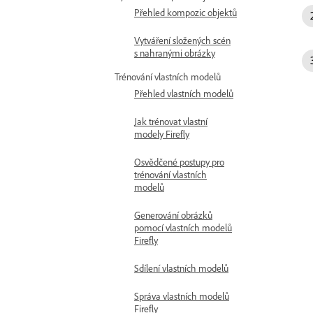
Přehled kompozic objektů
Vytváření složených scén
s nahranými obrázky
Trénování vlastních modelů
Přehled vlastních modelů
Jak trénovat vlastní
modely Firefly
Osvědčené postupy pro
trénování vlastních
modelů
Generování obrázků
pomocí vlastních modelů
Firefly
Sdílení vlastních modelů
Správa vlastních modelů
Firefly