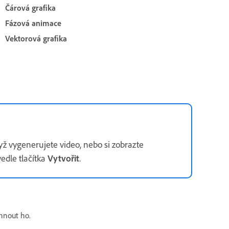
Čárová grafika
Fázová animace
Vektorová grafika
ž vygenerujete video, nebo si zobrazte
edle tlačítka
Vytvořit
.
hnout ho.