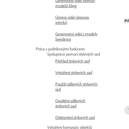
Generování videí pomocí
modelů Kling
Úprava videí úpravou
Př
snímků
Generování videí s modely
Seedance
Práce s podnikovými funkcemi
Spolupráce pomocí stylových sad
Přehled stylových sad
Vytváření stylových sad
Použití sdílených stylových
sad
Opuštění sdílených
stylových sad
Odstranění stylových sad
Vytváření kompozic objektů