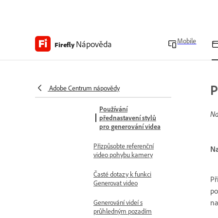
Psaní efektivních
textových zadání pro
generování videa
Mobile
Nápověda
Firefly
Vylepšení zadání pro
generování videa
Použití videa jako odkazu
P
Adobe Centrum nápovědy
na kompozici
Používání
Na
přednastavení stylů
pro generování videa
Přizpůsobte referenční
Na
video pohybu kamery
Časté dotazy k funkci
Př
Generovat video
po
na
Generování videí s
průhledným pozadím