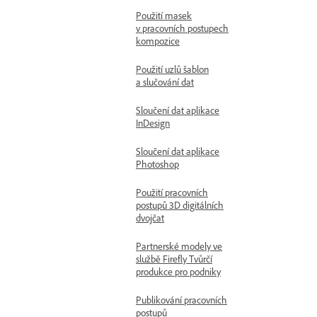
Použití masek
v pracovních postupech
kompozice
Použití uzlů šablon
a slučování dat
Sloučení dat aplikace
InDesign
Sloučení dat aplikace
Photoshop
Použití pracovních
postupů 3D digitálních
dvojčat
Partnerské modely ve
službě Firefly Tvůrčí
produkce pro podniky
Publikování pracovních
postupů