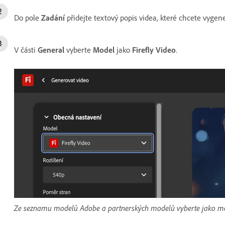
Do pole
Zadání
přidejte textový popis videa, které chcete vygen
V části
General
vyberte
Model
jako
Firefly Video
.
Ze seznamu modelů Adobe a partnerských modelů vyberte jako mod