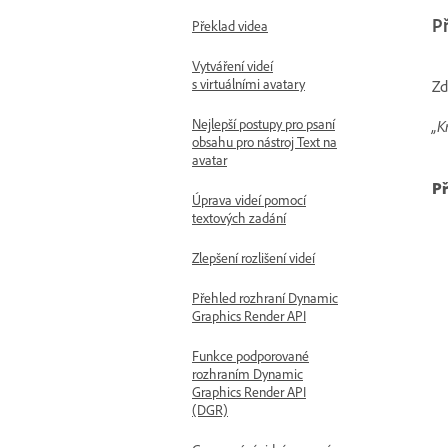
P
Překlad videa
Vytváření videí
s virtuálními avatary
Zd
Nejlepší postupy pro psaní
„K
obsahu pro nástroj Text na
avatar
Př
Úprava videí pomocí
textových zadání
Zlepšení rozlišení videí
Přehled rozhraní Dynamic
Graphics Render API
Funkce podporované
rozhraním Dynamic
Graphics Render API
(DGR)