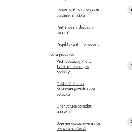
Správa přístupu k projektu
vlastního modelu
Přetrénování vlastních
modelů
Projekty vlastního modelu
Tvůrčí produkce
Přehled služby Firefly
Tvůrčí produkce pro
podniky
Odstranění nebo
nahrazení pozadí u více
obrázků
Oříznutí více obrázků
současně
Barevné odstupňování více
obrázků současně