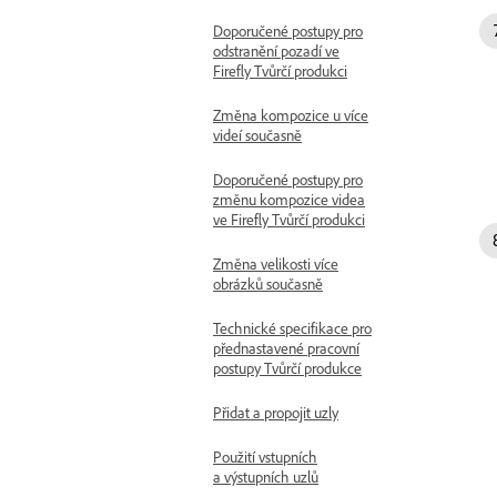
Doporučené postupy pro
odstranění pozadí ve
Firefly Tvůrčí produkci
Změna kompozice u více
videí současně
Doporučené postupy pro
změnu kompozice videa
ve Firefly Tvůrčí produkci
Změna velikosti více
obrázků současně
Technické specifikace pro
přednastavené pracovní
postupy Tvůrčí produkce
Přidat a propojit uzly
Použití vstupních
a výstupních uzlů