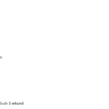
í:
bude
5 sekund
.