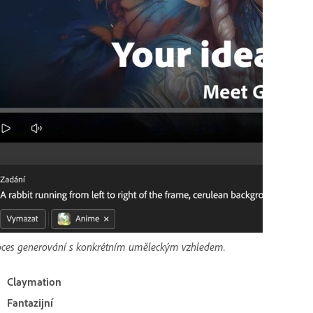
 proces generování s konkrétním uměleckým vzhledem.
Claymation
Fantazijní