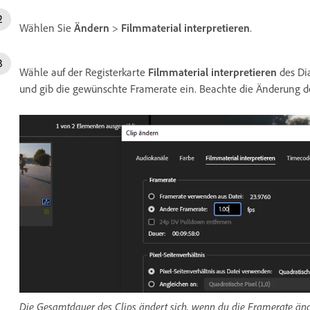
Wählen Sie
Ändern
>
Filmmaterial interpretieren
.
Wähle auf der Registerkarte
Filmmaterial interpretieren
des Di
und gib die gewünschte Framerate ein. Beachte die Änderung d
Die Gesamtdauer des Clips ändert sich, wenn du die Framerate änd