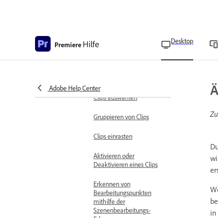
Spursperre zum
Verhindern von
Änderungen
Desktop
Hilfe
Premiere
Sequenz vereinfachen
Clips in einer Sequenz
suchen
Ä
Adobe Help Center
Clips auswählen
Zu
Gruppieren von Clips
Clips einrasten
Du
Aktivieren oder
wi
Deaktivieren eines Clips
er
Erkennen von
We
Bearbeitungspunkten
be
mithilfe der
Szenenbearbeitungs-
in