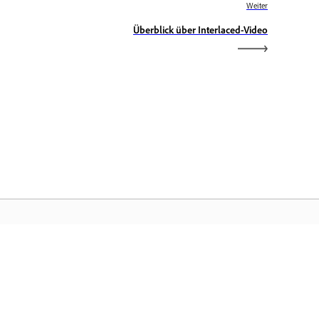
Weiter
Überblick über Interlaced-Video
obe-Startseite
eife auf deine bevorzugten Creative