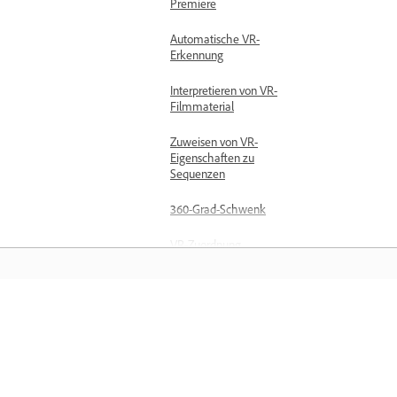
Premiere
Automatische VR-
Erkennung
Interpretieren von VR-
Filmmaterial
Zuweisen von VR-
Eigenschaften zu
Sequenzen
360-Grad-Schwenk
VR-Zuordnung
Ausblenden der
Anzeigesteuerung für VR-
Video
Training
Immersive Videoeffekte
und -überblendungen
Lerne direkt in der Applikation – mit