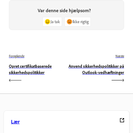
Var denne side hjælpsom?
Ja tak
Ikke rigtig
Foregående
Næste
Opret certifikatbaserede
Anvend sikkerhedspolitikker på
sikkerhedspolitikker
Outlook-vedhæftninger
Lær