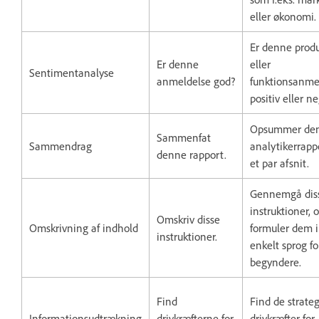
eller økonomi.
Er denne produ
Er denne
eller
Sentimentanalyse
anmeldelse god?
funktionsanme
positiv eller n
Opsummer de
Sammenfat
Sammendrag
analytikerrappo
denne rapport.
et par afsnit.
Gennemgå dis
instruktioner, 
Omskriv disse
Omskrivning af indhold
formuler dem i
instruktioner.
enkelt sprog fo
begyndere.
Find
Find de strate
Informationsudtrækning
drivkræfterne for
drivkræfter for