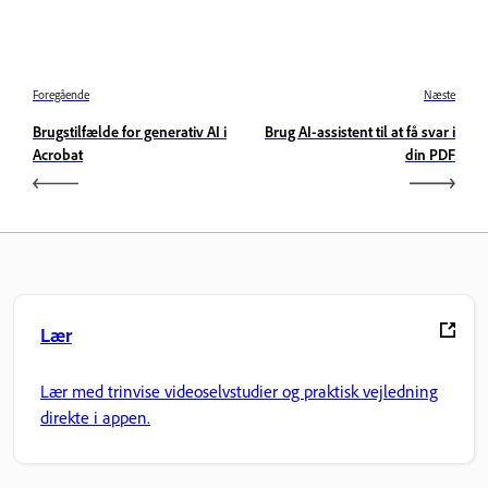
Foregående
Næste
Brugstilfælde for generativ AI i
Brug AI-assistent til at få svar i
Acrobat
din PDF
Lær
Lær med trinvise videoselvstudier og praktisk vejledning
direkte i appen.