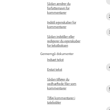
Sådan ændrer du
forfatternavn for
kommentarer
Indstil egenskaber for
kommentarer
Sådan indstiller eller
redigerer du egenskaber
for tekstboksen
Gennemgå dokumenter
Indsæt tekst
Erstat tekst
Sådan tilføjer du
vedhæftede filer som
kommentarer
Tilføj kommentarer i
talebobler