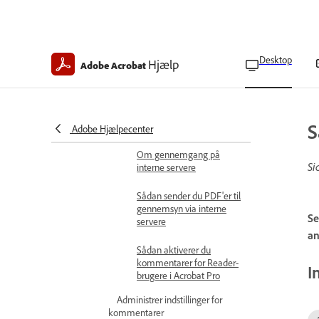
formularer
Del og gennemgå dokumenter
Del dokumenter
Del links til PDF'er
Desktop
Hjælp
Adobe Acrobat
Administrer adgang til den
delte fil
S
Del PDF'er via mail
Adobe Hjælpecenter
Om gennemgang på
Si
interne servere
Sådan sender du PDF'er til
gennemsyn via interne
Se
servere
an
Sådan aktiverer du
kommentarer for Reader-
I
brugere i Acrobat Pro
Administrer indstillinger for
kommentarer