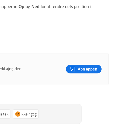
 knapperne
Op
og
Ned
for at ændre dets position i
rktøjer, der
Åbn appen
Ja tak
Ikke rigtig