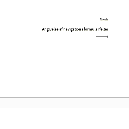
Næste
Angivelse af navigation i formularfelter
obe-startside