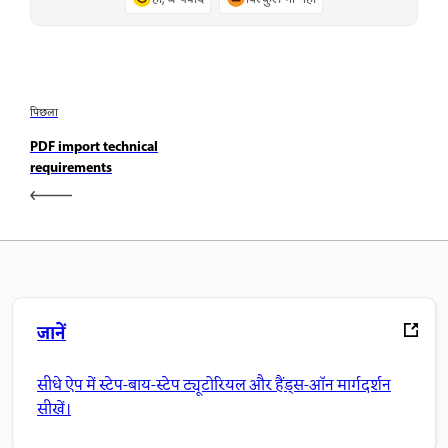
पिछला
PDF import technical
requirements
जानें
सीधे ऐप में स्टेप-बाय-स्टेप ट्यूटोरियल और हैंड्स-ऑन मार्गदर्शन
सीखें।