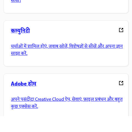
सीखें।
कम्युनिटी
चर्चाओं में शामिल होएं, जवाब खोजें, विशेषज्ञों से सीखें और अपना ज्ञान
साझा करें.
Adobe होम
अपने पसंदीदा Creative Cloud ऐप, सेवाएं, फ़ाइल प्रबंधन और बहुत
कुछ एक्सेस करें.