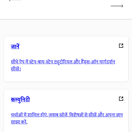
जानें
सीधे ऐप में स्टेप-बाय-स्टेप ट्यूटोरियल और हैंड्स-ऑन मार्गदर्शन
सीखें।
कम्युनिटी
चर्चाओं में शामिल होएं, जवाब खोजें, विशेषज्ञों से सीखें और अपना ज्ञान
साझा करें.