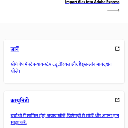
Import files into Adobe Express
जानें
सीधे ऐप में स्टेप-बाय-स्टेप ट्यूटोरियल और हैंड्स-ऑन मार्गदर्शन
सीखें।
कम्युनिटी
चर्चाओं में शामिल होएं, जवाब खोजें, विशेषज्ञों से सीखें और अपना ज्ञान
साझा करें.