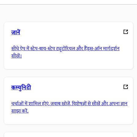
जानें
सीधे ऐप में स्टेप-बाय-स्टेप ट्यूटोरियल और हैंड्स-ऑन मार्गदर्शन
सीखें।
कम्युनिटी
चर्चाओं में शामिल होएं, जवाब खोजें, विशेषज्ञों से सीखें और अपना ज्ञान
साझा करें.