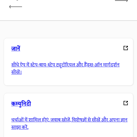
जानें
सीधे ऐप में स्टेप-बाय-स्टेप ट्यूटोरियल और हैंड्स-ऑन मार्गदर्शन
सीखें।
कम्युनिटी
चर्चाओं में शामिल होएं, जवाब खोजें, विशेषज्ञों से सीखें और अपना ज्ञान
साझा करें.