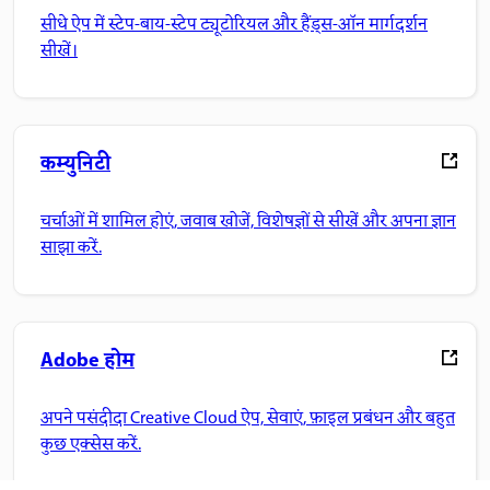
सीधे ऐप में स्टेप-बाय-स्टेप ट्यूटोरियल और हैंड्स-ऑन मार्गदर्शन
सीखें।
कम्युनिटी
चर्चाओं में शामिल होएं, जवाब खोजें, विशेषज्ञों से सीखें और अपना ज्ञान
साझा करें.
Adobe होम
अपने पसंदीदा Creative Cloud ऐप, सेवाएं, फ़ाइल प्रबंधन और बहुत
कुछ एक्सेस करें.