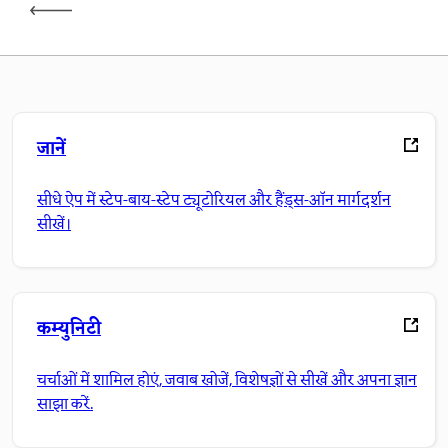
जानें
सीधे ऐप में स्टेप-बाय-स्टेप ट्यूटोरियल और हैंड्स-ऑन मार्गदर्शन
सीखें।
कम्युनिटी
चर्चाओं में शामिल होएं, जवाब खोजें, विशेषज्ञों से सीखें और अपना ज्ञान
साझा करें.