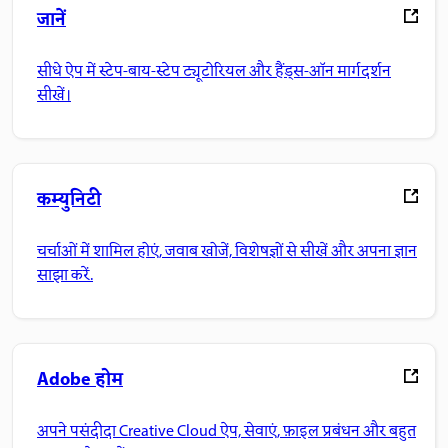
जानें
सीधे ऐप में स्टेप-बाय-स्टेप ट्यूटोरियल और हैंड्स-ऑन मार्गदर्शन
सीखें।
कम्युनिटी
चर्चाओं में शामिल होएं, जवाब खोजें, विशेषज्ञों से सीखें और अपना ज्ञान
साझा करें.
Adobe होम
अपने पसंदीदा Creative Cloud ऐप, सेवाएं, फ़ाइल प्रबंधन और बहुत