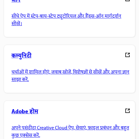
जानें
सीधे ऐप में स्टेप-बाय-स्टेप ट्यूटोरियल और हैंड्स-ऑन मार्गदर्शन
सीखें।
कम्युनिटी
चर्चाओं में शामिल होएं, जवाब खोजें, विशेषज्ञों से सीखें और अपना ज्ञान
साझा करें.
Adobe होम
अपने पसंदीदा Creative Cloud ऐप, सेवाएं, फ़ाइल प्रबंधन और बहुत
कुछ एक्सेस करें.