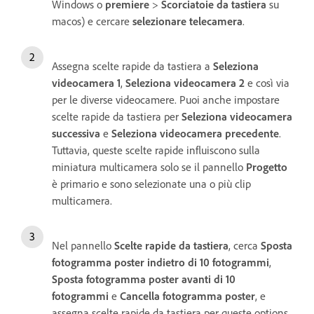
Windows o
premiere
>
Scorciatoie da tastiera
su
macos) e cercare
selezionare telecamera
.
Assegna scelte rapide da tastiera a
Seleziona
videocamera 1
,
Seleziona videocamera 2
e così via
per le diverse videocamere. Puoi anche impostare
scelte rapide da tastiera per
Seleziona videocamera
successiva
e
Seleziona videocamera precedente
.
Tuttavia, queste scelte rapide influiscono sulla
miniatura multicamera solo se il pannello
Progetto
è primario e sono selezionate una o più clip
multicamera.
Nel pannello
Scelte rapide da tastiera
, cerca
Sposta
fotogramma poster indietro di 10 fotogrammi
,
Sposta fotogramma poster avanti di 10
fotogrammi
e
Cancella fotogramma poster
, e
assegna scelte rapide da tastiera per queste options.