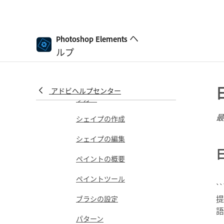
ムービングエレメント
ムービングフォト
ヘ
シェイプおよびテキストの追加
Photoshop Elements
テキストの追加
ルプ
テキストの編集
言語サポート付きスペルチェ
アドビヘルプセンター
ッカー
最
シェイプの作成
シェイプの編集
ペイントの概要
ペイントツール
`
提
ブラシの設定
語
パターン