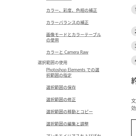
カラー、彩度、色相の補正
カラーバランスの補正
画像モードとカラーテーブル
の使用
カラーと Camera Raw
選択範囲の使用
Photoshop Elements での選
択範囲の指定
選択範囲の保存
選択範囲の修正
文
効
選択範囲の移動とコピー
選択範囲の編集と調整
アンチエイリアスおよびぼか