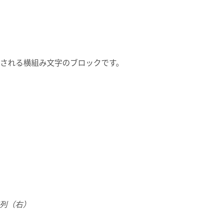
される横組み文字のブロックです。
列（右）