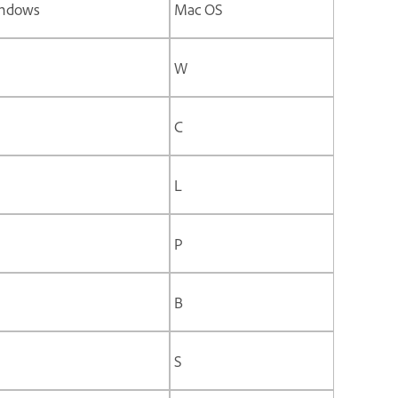
ndows
Mac OS
W
C
L
P
B
S