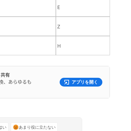
E
Z
H
て共有
交換、あらゆるも
アプリを開く
はい
あまり役に立たない