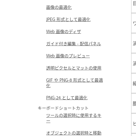
画像の最適化
JPEG 形式として最適化
Web 画像のディザ
ガイド付き編集 - 配信パネル
Web 画像のプレビュー
透明ピクセルとマットの使用
GIF や PNG-8 形式として最適
化
PNG‑24 として最適化
キーボードショートカット
ツールの選択時に使用するキ
ー
オブジェクトの選択時と移動