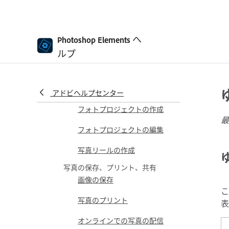
レイヤーマスク
ヘ
レイヤースタイル
Photoshop Elements
ルプ
不透明度と描画モード
フォトプロジェクトの作成
プロジェクトの基本
アドビヘルプセンター
フォトプロジェクトの作成
最
フォトプロジェクトの編集
写真リールの作成
写真の保存、プリント、共有
画像の保存
こ
写真のプリント
表
オンラインでの写真の配信