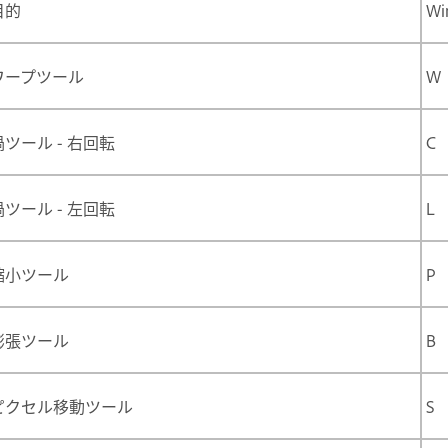
目的
Wi
ワープツール
W
渦ツール - 右回転
C
渦ツール - 左回転
L
縮小ツール
P
膨張ツール
B
ピクセル移動ツール
S