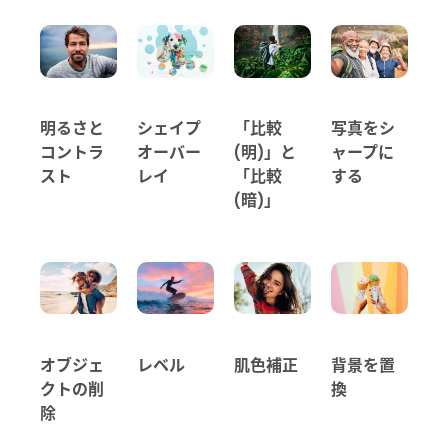
明るさと
シェイプ
「比較
写真をシ
コントラ
オーバー
(明)」と
ャープに
スト
レイ
「比較
する
(暗)」
オブジェ
レベル
肌色補正
背景を置
クトの削
換
除