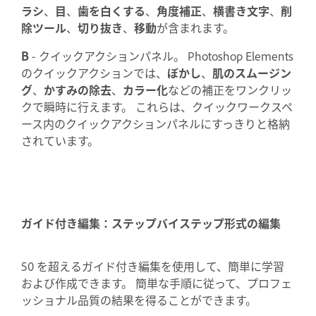
ラシ
、
目
、
歯を白くする
、
角度補正
、
横書き文字
、
削
除ツール
、
切り抜き
、
移動
が含まれます。
B
- クイックアクションパネル。 Photoshop Elements
のクイックアクションでは、
ぼかし
、
肌のスムージン
グ
、
かすみの除去
、
カラー化
などの補正をワンクリッ
クで瞬時に行えます。 これらは、クイックワークスペ
ース内のクイックアクションパネルにすっきりと格納
されています。
ガイド付き編集：ステップバイステップ形式の編集
50 を超えるガイド付き編集を使用して、簡単に学習
および作成できます。 簡単な手順に従って、プロフェ
ッショナル品質の結果を得ることができます。