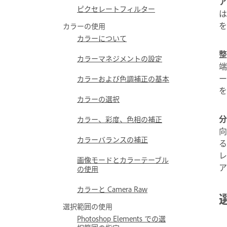
ア
ピクセレートフィルター
は
を
カラーの使用
カラーについて
整
カラーマネジメントの設定
端
ー
カラーおよび色調補正の基本
を
カラーの選択
分
カラー、彩度、色相の補正
向
カラーバランスの補正
る
レ
画像モードとカラーテーブル
ア
の使用
カラーと Camera Raw
選択範囲の使用
Photoshop Elements での選