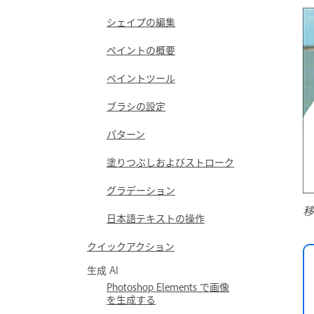
シェイプの編集
ペイントの概要
ペイントツール
ブラシの設定
パターン
塗りつぶしおよびストローク
グラデーション
移
日本語テキストの操作
クイックアクション
生成 AI
Photoshop Elements で画像
を生成する