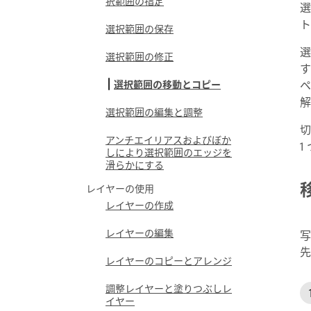
択範囲の指定
選
ト
選択範囲の保存
選
選択範囲の修正
す
ペ
選択範囲の移動とコピー
解
選択範囲の編集と調整
切
アンチエイリアスおよびぼか
1
しにより選択範囲のエッジを
滑らかにする
レイヤーの使用
レイヤーの作成
レイヤーの編集
写
先
レイヤーのコピーとアレンジ
調整レイヤーと塗りつぶしレ
イヤー