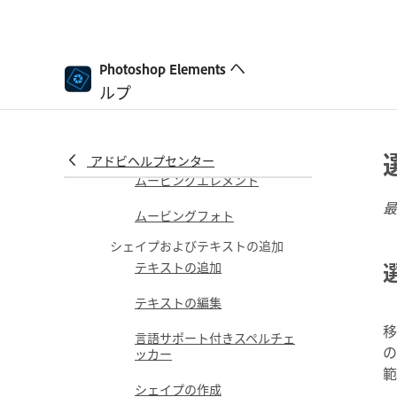
アクションを使用した写真の
処理
ヘ
Photoshop Elements
Photomerge Compose
ルプ
パノラマの作成
ムービングオーバーレイ
アドビヘルプセンター
ムービングエレメント
最
ムービングフォト
シェイプおよびテキストの追加
テキストの追加
テキストの編集
移
言語サポート付きスペルチェ
の
ッカー
範
シェイプの作成