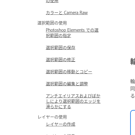
の使用
カラーと Camera Raw
選択範囲の使用
Photoshop Elements での選
択範囲の指定
選択範囲の保存
選択範囲の修正
選択範囲の移動とコピー
輪
選択範囲の編集と調整
同
る
アンチエイリアスおよびぼか
しにより選択範囲のエッジを
滑らかにする
レイヤーの使用
レイヤーの作成