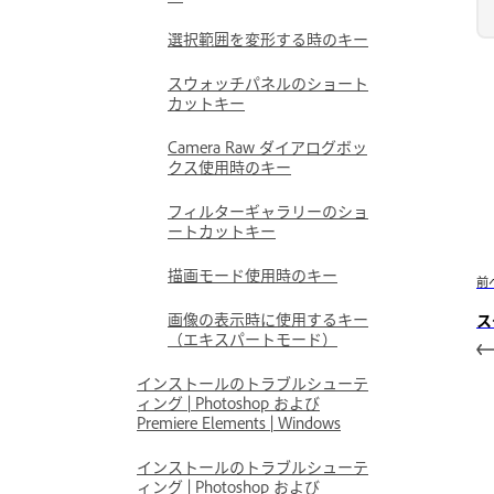
選択範囲を変形する時のキー
スウォッチパネルのショート
カットキー
Camera Raw ダイアログボッ
クス使用時のキー
フィルターギャラリーのショ
ートカットキー
描画モード使用時のキー
前
画像の表示時に使用するキー
ス
（エキスパートモード）
インストールのトラブルシューテ
ィング | Photoshop および
Premiere Elements | Windows
インストールのトラブルシューテ
ィング | Photoshop および