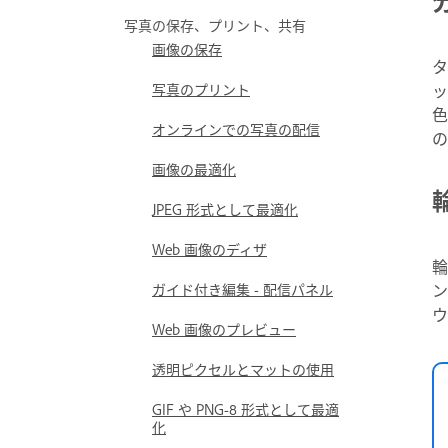
写真の保存、プリント、共有
画像の保存
タ
写真のプリント
ッ
色
オンラインでの写真の配信
の
画像の最適化
JPEG 形式として最適化
Web 画像のディザ
輪
ガイド付き編集 - 配信パネル
ン
ウ
Web 画像のプレビュー
透明ピクセルとマットの使用
GIF や PNG-8 形式として最適
化