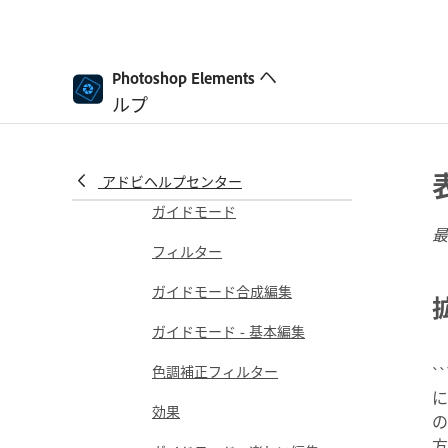
クイックアクション
生成 AI
ヘ
Photoshop Elements で画像
Photoshop Elements
を生成する
ルプ
Photoshop Elements でオブ
ジェクトを挿入
アドビヘルプセンター
ガイド付き編集、効果、フィルター
ガイドモード
最
フィルター
ガイドモード合成編集
ガイドモード - 基本編集
色調補正フィルター
`
に
効果
の
方