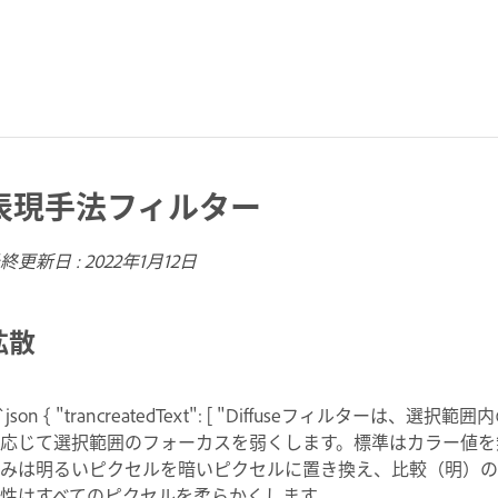
表現手法フィルター
終更新日 :
2022年1月12日
拡散
``json { "trancreatedText": [ "Diffuseフィ
応じて選択範囲のフォーカスを弱くします。標準はカラー値を
みは明るいピクセルを暗いピクセルに置き換え、比較（明）の
性はすべてのピクセルを柔らかくします。