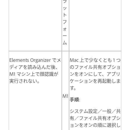
ラ
ッ
ト
フ
ォ
ー
ム
Elements Organizer でメ
Mac 上で少なくとも 1 つ
ディアを読み込んだ後、
のファイル共有オプショ
M1 マシン上で顔認識が
ンをオンにして、アプリ
実行されない。
ケーションを再起動しま
す。
M1
手順
:
システム設定／一般／共
有／ファイル共有オプシ
ョンをオンの順に選択し