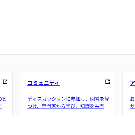
コミュニティ
のビ
ディスカッションに参加し、回答を見
お
イダ
つけ、専門家から学び、知識を共有す
サ
ることができます。
ス