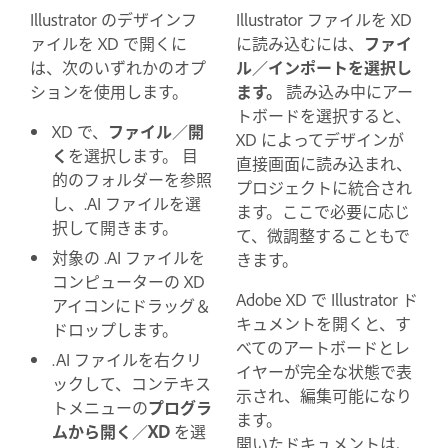
Illustrator のデザインフ
Illustrator ファイルを XD
ァイルを XD で開くに
に読み込むには、
ファイ
は、次のいずれかのオプ
ル／インポートを選択し
ションを使用します。
ます。
読み込み中にアー
トボードを選択すると、
XD で、
ファイル
／
開
XD によってデザインが
く
を選択します。 目
直接画面に読み込まれ、
的のフォルダーを参照
プロジェクトに統合され
し、.AI ファイルを選
ます。ここで必要に応じ
択して開きます。
て、微調整することもで
対象の .AI ファイルを
きます。
コンピューターの XD
Adobe XD で Illustrator ド
アイコンにドラッグ＆
キュメントを開くと、す
ドロップします。
べてのアートボードとレ
.AI ファイルを右クリ
イヤーが完全な状態で表
ックして、コンテキス
示され、編集可能になり
トメニューの
プログラ
ます。
ムから開く
／
XD
を選
開いたドキュメントは、