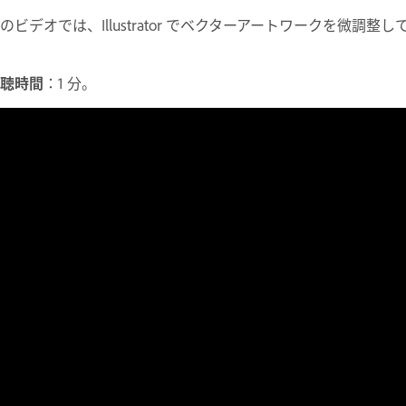
のビデオでは、Illustrator でベクターアートワークを微調整
聴時間
：1 分。