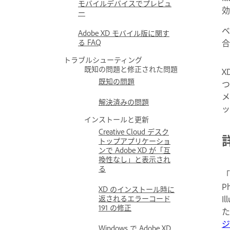
モバイルデバイスでプレビュ
ー
ベ
Adobe XD モバイル版に関す
る FAQ
合
トラブルシューティング
既知の問題と修正された問題
X
既知の問題
つ
メ
解決済みの問題
ッ
インストールと更新
Creative Cloud デスク
トップアプリケーショ
ンで Adobe XD が「互
換性なし」と表示され
る
「
P
XD のインストール時に
返されるエラーコード
I
191 の修正
ジ
Windows で Adobe XD