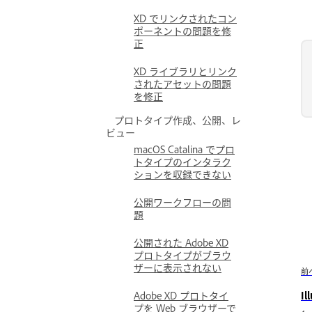
XD でリンクされたコン
ポーネントの問題を修
正
XD ライブラリとリンク
されたアセットの問題
を修正
プロトタイプ作成、公開、レ
ビュー
macOS Catalina でプロ
トタイプのインタラク
ションを収録できない
公開ワークフローの問
題
公開された Adobe XD
プロトタイプがブラウ
ザーに表示されない
前
I
Adobe XD プロトタイ
プを Web ブラウザーで