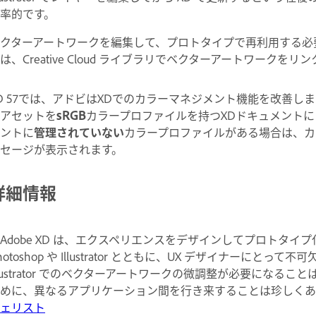
効率的です。
クターアートワークを編集して、プロトタイプで再利用する必
は、Creative Cloud ライブラリでベクターアートワー
D 57では、アドビはXDでのカラーマネジメント機能を改善しました。I
アセットを
sRGB
カラープロファイルを持つXDドキュメントに
ントに
管理されていない
カラープロファイルがある場合は、
セージが表示されます。
詳細情報
Adobe XD は、エクスペリエンスをデザインしてプロトタ
hotoshop や Illustrator とともに、UX デザイナーにとって
llustrator でのベクターアートワークの微調整が必要にな
ために、異なるアプリケーション間を行き来することは珍しく
ェリスト