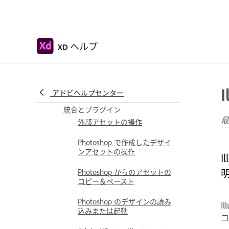
クラウドドキュメント
Adobe XD のクラウドドキュ
メント
ヘルプ
XD
デザインの共同作業と共同編
集
共有されたドキュメントの共
同編集
アドビヘルプセンター
統合とプラグイン
最
外部アセットの操作
Photoshop で作成したデザイ
ンアセットの操作
I
Photoshop からのアセットの
コピー＆ペースト
Photoshop のデザインの読み
I
込みまたは起動