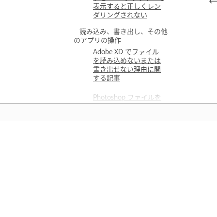
表示すると正しくレン
ダリングされない
読み込み、書き出し、その他
のアプリの操作
Adobe XD でファイル
を読み込めないまたは
書き出せない理由に関
する記事
Photoshop ファイルを
XD で開くときにサポー
トされる機能
XDで Illustrator ファイ
ルを開く際にサポート
学ぶ
される機能とサポート
されない機能
アプリ内のステップバイステップ
After Effects に書き出
デオチュートリアルと実践的なガ
す際にサポートされな
い機能
ンスで学習できます。
Sketch ファイルを XD