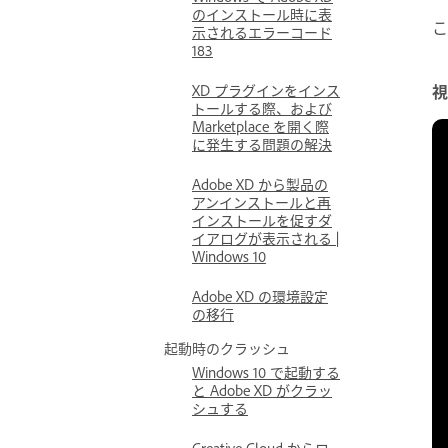
のインストール時に表
こ
示されるエラーコード
183
XD プラグインをインス
視
トールする際、および
Marketplace を開く際
に発生する問題の解決
Adobe XD から製品の
アンインストールと再
インストールを促すダ
イアログが表示される |
Windows 10
Adobe XD の環境設定
の移行
起動時のクラッシュ
Windows 10 で起動する
と Adobe XD がクラッ
シュする
Creative Cloud からロ