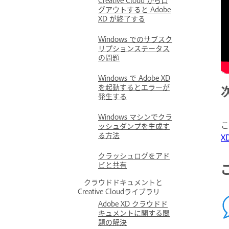
グアウトすると Adobe
XD が終了する
Windows でのサブスク
リプションステータス
の問題
Windows で Adobe XD
を起動するとエラーが
発生する
Windows マシンでクラ
こ
ッシュダンプを生成す
る方法
X
クラッシュログをアド
ビと共有
クラウドドキュメントと
Creative Cloudライブラリ
Adobe XD クラウドド
キュメントに関する問
題の解決