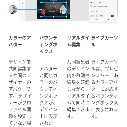
カラーのア
バウンデ
リアルタイ
ライブカーソ
バター
ィングボ
ム編集
ル
ックス
デザインを
共同編集者
ライブカーソ
共同編集す
アバター
のデザイン
ルは、プレゼ
る仲間のデ
と同じカ
内の移動や
ンスバーにあ
ザイナーの
ラーのバ
編集を確認
るカラーアバ
アバターで
ウンディ
しながら、
ターに対応す
す。 デザイ
ングボッ
リアルタイ
るバウンディ
ナーがプロ
クスが、
ムで同時に
ングボックス
ファイル画
デザイン
編集できま
に表示されま
像を設定し
上に表示
す。
す。
ていない場
されま