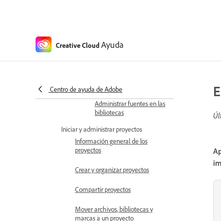
Exportar Bibliotecas
Creative Cloud
Ayuda
Creative Cloud
Eliminar elementos en
bibliotecas
Eliminar vínculos
compartidos
E
Centro de ayuda de Adobe
Administrar fuentes en las
bibliotecas
Úl
Iniciar y administrar proyectos
Información general de los
proyectos
Ap
im
Crear y organizar proyectos
Compartir proyectos
Mover archivos, bibliotecas y
marcas a un proyecto