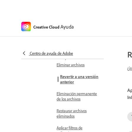
nube
Seguimiento del
almacenamiento en la
nube
Ayuda
Creative Cloud
Preguntas frecuentes
sobre los documentos en
la nube
R
Centro de ayuda de Adobe
Gestionar y restaurar archivos
Eliminar archivos
Úl
Revertir a una versión
anterior
Ap
Eliminación permanente
In
de los archivos
Restaurar archivos
eliminados
Aplicar filtros de