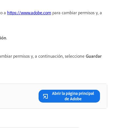
to a
https://www.adobe.com
para cambiar permisos y, a
ión
.
mbiar permisos y, a continuación, seleccione
Guardar
Abrir la página principal
de Adobe