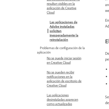
resultan visibles en la
ar
aplicación de Creative
we
Cloud
En
Las aplicaciones de
Ad
Adobe instaladas
solicitan
inesperadamente la
reinstalación
E
Problemas de configuración de la
aplicación
De
No se puede iniciar sesión
pe
en Creative Cloud
No se pueden recibir
notificaciones en la
aplicación de escritorio de
Creative Cloud
Las aplicaciones
Se
desinstaladas aparecen
de
como actualizadas