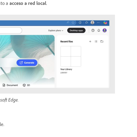
nto a
acceso a red local
.
soft Edge.
le.