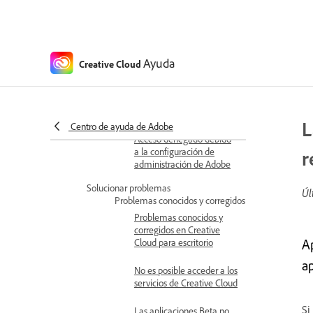
Efecto de aplicar Content
Credentials
Conectar cuentas para la
atribución de creatividades
Ayuda
Creative Cloud
Solucionar problemas
No es posible aplicar las
Content Credentials
L
Centro de ayuda de Adobe
Acceso denegado debido
a la configuración de
r
administración de Adobe
Solucionar problemas
Úl
Problemas conocidos y corregidos
Problemas conocidos y
corregidos en Creative
Ap
Cloud para escritorio
a
No es posible acceder a los
servicios de Creative Cloud
Si
Las aplicaciones Beta no