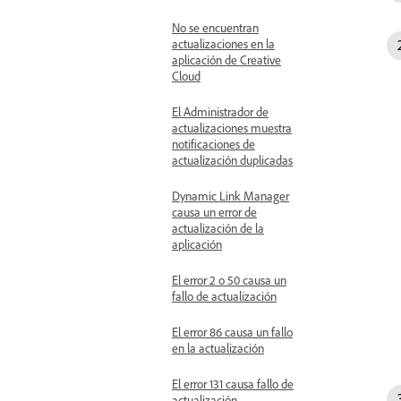
No se encuentran
actualizaciones en la
aplicación de Creative
Cloud
El Administrador de
actualizaciones muestra
notificaciones de
actualización duplicadas
Dynamic Link Manager
causa un error de
actualización de la
aplicación
El error 2 o 50 causa un
fallo de actualización
El error 86 causa un fallo
en la actualización
El error 131 causa fallo de
actualización