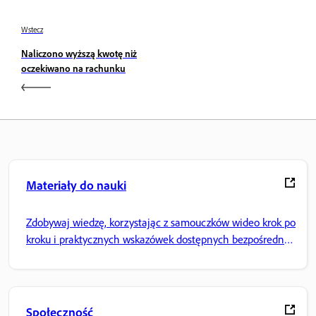
Wstecz
Naliczono wyższą kwotę niż
oczekiwano na rachunku
Materiały do nauki
Zdobywaj wiedzę, korzystając z samouczków wideo krok po
kroku i praktycznych wskazówek dostępnych bezpośrednio
w aplikacji.
Społeczność