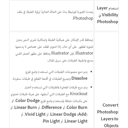
استخدام Layer
يحدث الصورة المرتبطة بناءً على الحالة الحالية لرؤية الطبقة في ملف
Visibility في
Photoshop.
Photoshop
ئيحافظ قدر الإمكان على هيكلية الطبقة وإمكانية تحرير النص بدون
تشويه المظهر. على أي حال، إذا احتوى الملف على خصائص لا يدعمها
Illustrator، فإن Illustrator يحافظ على مظهر العمل الفني
بدمج وتنقيط الطبقات.على سبيل المثال:
يتم دمج مجموعات الطبقات التي تستخدم وضع المزج
Dissolve
وجميع الطبقات في أقنعة القطع في طبقات منفردة.
يتم مزج طبقات المعايرة والطبقات التي تستخدم الخيار
Knockout مع الطبقات التي أسفلها، على هيئة طبقات تحتوي
على بكسلات شفافة وتستخدم وضع المزج
Color Dodge
، أو
Convert
Color Burn
، أو
Difference
، أو
Linear Burn
، أو
Photoshop
Linear Dodge (Add)
، أو
Vivid Light
، أو
Layers to
Linear Light
، أو
Pin Light
.
Objects