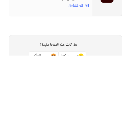
فتح التطبيق
هل كانت هذه الصفحة مفيدة؟
نعم، شكرًا
ليس بالتأكيد
Previous
الصفحة التالية
نقل جزء من صورة من Photoshop إلى
وضع الصور التي تم إنشاؤها وتحريرها على موقع
Adobe Firefly
Illustrator