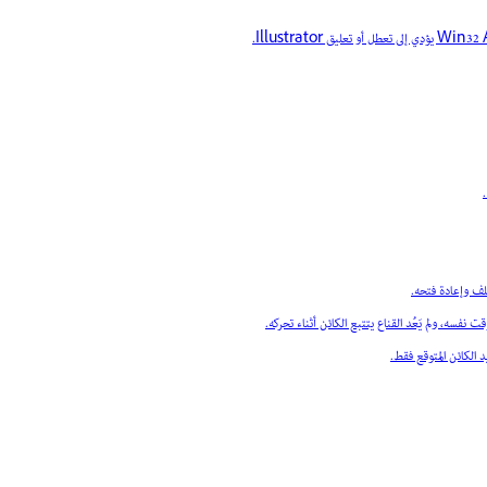
لف وإعادة فتحه.
 نفسه، ولم يَعُد القناع يتتبع الكائن أثناء تحركه.