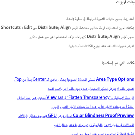
ثات الميزات
أعد ربط جميع مثيلات الصورة المرتبطة في خطوة واحدة.
يمكنك تعيين اختصارات لوحة مفاتيح مخصصة لأوامر
Align
و
Distribute
من
Edit
>‏
Shortcuts
سجل أوامر
Align
و
Distribute
كإجراءات وأعد استخدامها عبر سير عمل متكرر.
اعرض تغييرات التباعد عند توزيع الكائنات، ثم طبقها.
كلات التي تم إصلاحها
Area Type Options
تسمّي المحاذاة العمودية بشكل خاطئ كـ Center بدلاً من Top.
تصدير ملف لا يعرض تحذير الاستبدال عند وجود ملف آخر بالاسم نفسه
.
الترجمة الإسبانية لـ "Flatten Transparency" في قائمة
View
تحتوي على خطأ إملائي.
حلقة أخذ عينات الألوان تتأخر عند أخذ عينات الألوان للتدرج اللوني.
Color Blindness Proof Preview
تعطل عرض GPU وتسبب مشاكل في الأداء.
المسافات في حقول الإدخال الرقمية لا يتم تجاهلها عند إدخال القيم.
الأبعاد المتراكبة تستجيب ببطء عند العمل مع الرسم.