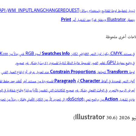
تبديل تخطيط لوحة المفاتيح باستخدام رسالة Win32 API (WM_INPUTLANGCHANGEREQUEST) يؤدي إلى تعطل أو تعليق Illustrator.
يتعطل Illustrator وينغلق فورًا بعد تشغيل أمر
Print
.
احات أخرى ملحوظة
في مستند CMYK، يكون لون النص الافتراضي لكائن
Swatches Info
أسود RGB غني بدلاً من K100.
في وضع معاينة GPU، تظهر الصور المدمجة عالية الدقة ثنائية المستوى (1-بت) بشكل غير صحيح.
لوحة
Transform
تتجاهل
Constrain Proportions
عند تعديل عرض أو ارتفاع العمل الفني
.
ألوان النص المحددة في أنماط
Character
أو
Paragraph
المستوردة من مستند آخر تُفقد بعد حفظ الم
يُعرض الرسم والتحرير في الوقت الفعلي بشكل غير صحيح للكائنات التي تتضمن تأثيرًا مباشرًا وقناع شفافية في الوقت
يؤدي تشغيل
Action
من برنامج نصي (doScript) إلى تحديد كلٍّ من الكائن الأصلي والمكرر، بدلاً من تحديد الكائن المتوقع فقط.
Illustrator 30.)