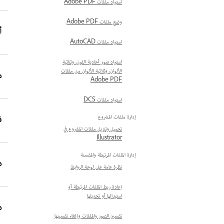
استيراد ملفات Adobe PDF
وضع ملفات Adobe PDF
أبر
استيراد ملفات AutoCAD
استيراد صور أحادية اللون، وثنائية
الألوان، وثلاثية الألوان من ملفات
مار
Adobe PDF
استيراد ملفات DCS
فبر
إدارة ملفات المشروع
تحميل وتنزيل ملفات المشروع في
Illustrator
إدارة الملفات المرتبطة والمضمنة
ديسم
نظرة عامة على لوحة الروابط
إعادة ربط الملفات المرتبطة أو
استبدالها أو تحديثها
ديس
تضمين الصور والملفات وإلغاء تضمينها