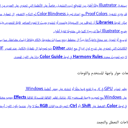
يستغرق Illustrator وقتًا أطول من المتوقع لبدء التشغيل، خاصةً على الأنظمة التي تحتوي على العديد من الخطوط المثبتة أو المكونات الإضافية من جهات خارجية.
قد يؤدي تشغيل Proof Colors مع إعداد تجربة Color Blindness ثم التكبير/التصغير إلى تعطيل معاينة وحدة معالجة الرسومات، والتي تبقى متوقفة حتى تعيد تشغيل Illustrator.
يمكن للوحة
Libraries
أن تتوقف عن الاستجابة وتتمدد أو تتشوه بحيث لا تعود العناصر قابلة للتحديد، وتبقى كذلك
يصبح Illustrator أبطأ تدريجيًا كلما بقي مفتوحًا لفترة أطول.
توسيع أو تحويل حد محاذٍ داخلياً/خارجياً إلى مخطط ينتج مسارات مفتوحة بالكاد ونقاط ارتساء مضاعفة، مما يسبب
الكائنات التي تحتوي على تدرج لوني إدراكي مع إيقاف
Dither
يتم تحويلها إلى نقطية بالكامل عند تصدير PDF بدلاً من تصديرها كنقطية مقصوصة، مما ينتج حواف ضبابية أو مسننة
لا يتم تحديث محدد
Harmony Rules
في لوحة
Color Guide
بناءً على اللون المحدد.
عات حوار واجهة المستخدم واللوحات
يظهر تحذير GPU في كل مرة تفتح فيها ملفًا أو تنشئه على بعض أنظمة Windows.
على Windows مع تحجيم واجهة المستخدم لكل شاشة، تظهر القائمة المنسدلة لقائمة
Effects
بحجم مختلف 
في لوحة
Color
، الضغط على
Shift
(أو
Ctrl
) لتحريك منزلقات
RGB
معًا لا يؤثر عندما يكون اللون أبيض
احات التعطل والتجمد