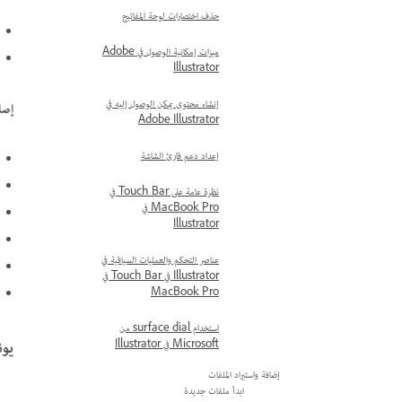
حذف اختصارات لوحة المفاتيح
ميزات إمكانية الوصول في Adobe
Illustrator
إنشاء محتوى يمكن الوصول إليه في
إصل
Adobe Illustrator
إعداد دعم قارئ الشاشة
نظرة عامة على Touch Bar في
MacBook Pro في
Illustrator
عناصر التحكم والعمليات السياقية في
Illustrator في Touch Bar في
MacBook Pro
استخدام surface dial من
يونيو 2026 (6
Microsoft في Illustrator
إضافة واستيراد الملفات
ابدأ ملفات جديدة