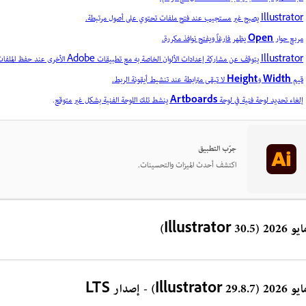
Illustrator يصبح غير مستجيب عند فتح ملفات تحتوي على أصول مرتبطة.
مربع حوار
Open
يظهر فارغاً ويفتح نوافذ مكررة.
Illustrator يتوقف عن مشاركة إعدادات الألوان الخاصة به مع تطبيقات Adobe الأخرى عند حفظ الملفات.
قيم
Width
و
Height
لا تبقى مترابطة عند تنشيط أيقونة الربط.
إلغاء تحديد لوحة فنية في لوحة
Artboards
ينشط تلك اللوحة الفنية بشكل غير متوقع
.
جرّب التطبيق
اكتشف أحدث الميزات والتحسينات.
 2026 (Illustrator 30.5)
202 (Illustrator 29.8.7) - إصدار LTS