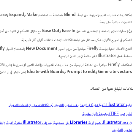
يمكنك إنشاء عمليات المزج وتحريرها من لوحة
Blend
المخصصة — استخدم
Make
و
Expand
و
ease
التغييرات مباشرةً على لوحة.
وزّع خطوات المزج باستخدام الإعدادين المسبقين
Ease In
و
Ease Out
مع منزلق للتحكم في القوة من أجل ت
التحكم في تسريع الألوان بشكل مستقل عن تباعد الكائنات لإنشاء انتقالات ألوان أكثر طبيعية.
أنشئ الأعمال الفنية بواسطة Firefly مباشرةً من مربع الحوار
New Document
باستخدام الخيار
fly
مساحة عمل Illustrator (غير متاحة في بر الصين الرئيسي).
استكشف Firefly مباشرةً من الشاشة الرئيسية من خلال إنشاء المتجهات وإنشاء الصور أو تحريرها وطرح الأفكار الجديدة باستخدام لوحات Firefly. استخدم علامات التبويب المخصصة للوصول إلى
Generate vectors
و
Prompt to edit
و
Ideate with Boards
(غير متوفر في بر الصين 
لاحات المبلغ عنها من العملاء
يواجه Illustrator تأخيرًا شديدًا في الإدخال عند تعديل النصوص أو الكائنات، حتى في الملفات الصغيرة.
تَظهر صور TIFF الموضوعة بألوان مقلوبة.
في Illustrator 30.1، تصبح لوحة
Libraries
غير مستجيبة بعد بقاء or
تشغيل التطبيق.