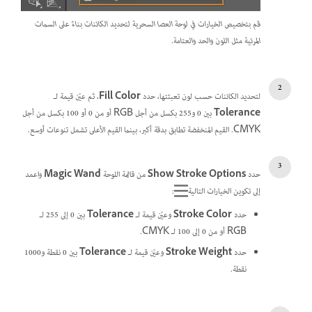
قم بتخصيص الخيارات في لوحة العصا السحرية لتحديد الكائنات بناءً على السمات
المرئية مثل اللون والحد والعتامة.
لتحديد الكائنات حسب لون تعبئتها، حدد
Fill Color
، ثم عيّن قيمة لـ
Tolerance
بين 0 و255 بكسل من أجل RGB أو من 0 أو 100 بكسل من أجل
CMYK. القيم المنخفضة تطابق بدقة أكبر، بينما القيم الأعلى تشمل تنوعات أوسع.
حدد
Show Stroke Options
من قائمة اللوحة
Magic Wand
واعمد
إلى تكوين الخيارات التالية
:
حدد
Stroke Color
وعيّن قيمة لـ
Tolerance
بين 0 إلى 255 لـ
RGB أو من 0 إلى 100 لـ CMYK.
حدد
Stroke Weight
وعيّن قيمة لـ
Tolerance
بين 0 نقطة و1000
نقطة.