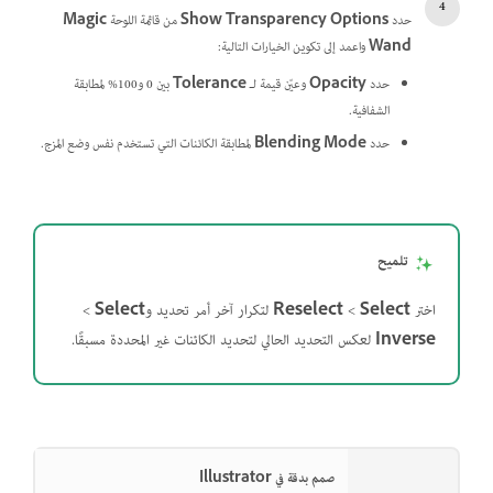
حدد
Show Transparency Options
من قائمة اللوحة
Magic
Wand
واعمد إلى تكوين الخيارات التالية:
حدد
Opacity
وعيّن قيمة لـ
Tolerance
بين 0 و100% لمطابقة
الشفافية.
حدد
Blending Mode
لمطابقة الكائنات التي تستخدم نفس وضع المزج.
تلميح
اختر
Select
>‏
Reselect
لتكرار آخر أمر تحديد و
Select
>‏
Inverse
لعكس التحديد الحالي لتحديد الكائنات غير المحددة مسبقًا.
صمم بدقة في Illustrator