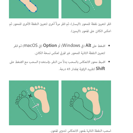
انقر لتعيين نقطة للمحور (اليسار)، ثم انقر مرةً أخرى لتعيين النقطة الأخرى للمحور ثم
اعكس الكائن على المحور (اليمين).
اضغط على
Alt
(في Windows) أو
Option
(في macOS) ثم انقر
لتعيين النقطة الثانية للمحور غير المرئي لعكس نسخة الكائن.
اضبط محور الانعكاس بالسحب بدلاً من النقر، واستخدم السحب مع الضغط على
Shift
لتقييد الزاوية بمقدار 45 درجة.
اسحب النقطة الثانية لمحور الانعكاس لتدوير المحور.