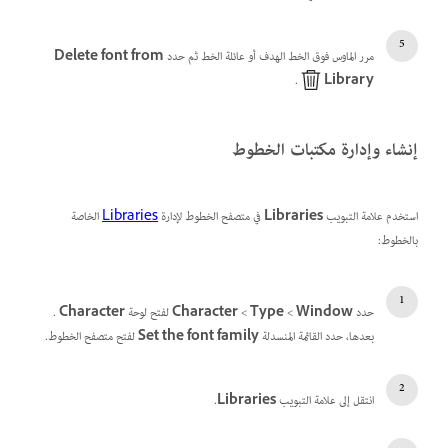
مرر الماوس فوق الخط الهدف أو عائلة الخط ثم حدد
Delete font from
.
Library
إنشاء وإدارة مكتبات الخطوط
استخدم علامة التبويب
Libraries
في متصفح الخطوط لإدارة
Libraries
الخاصة
بالخطوط:
حدد
Window
>‏
Type
>‏
Character
لفتح لوحة
Character
.
بعدها،
حدد القائمة المنسدلة
Set the font family
لفتح متصفح الخطوط.
انتقل إلى علامة التبويب
Libraries
.