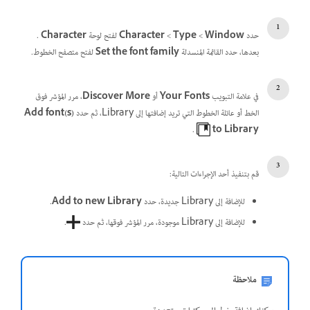
حدد
Window
>‏
Type
>‏
Character
لفتح لوحة
Character
.
بعدها،
حدد القائمة المنسدلة
Set the font family
لفتح متصفح الخطوط.
في علامة التبويب
Your Fonts
أو
Discover More
، مرر المؤشر فوق
الخط أو عائلة الخطوط التي تريد إضافتها إلى Library، ثم حدد
Add font(s)
.
to Library
قم بتنفيذ أحد الإجراءات التالية:
للإضافة إلى Library جديدة، حدد
Add to new Library
.
للإضافة إلى Library موجودة، مرر المؤشر فوقها، ثم حدد
.
ملاحظة