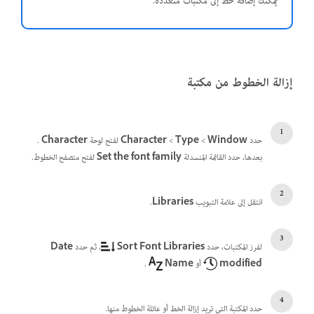
يمكنك إضافة خط إلى مكتبات متعددة.
إزالة الخطوط من مكتبة
حدد
Window
>‏
Type
>‏
Character
لفتح لوحة
Character
.
بعدها،
حدد القائمة المنسدلة
Set the font family
لفتح متصفح الخطوط.
انتقل إلى علامة التبويب
Libraries
.
لفرز المكتبات، حدد
Sort Font Libraries
، ثم حدد
Date
modified
أو
Name
.
حدد المكتبة التي تريد إزالة الخط أو عائلة الخطوط منها.