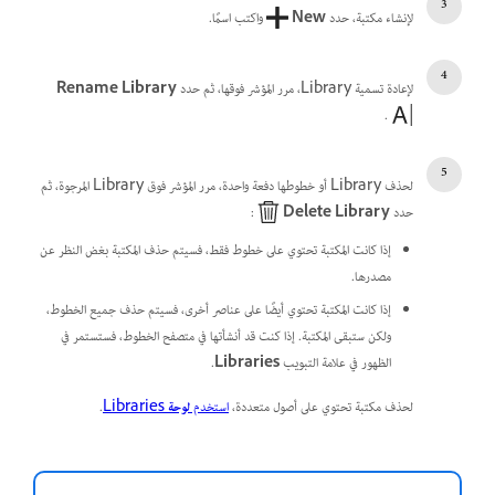
لإنشاء مكتبة، حدد
New
واكتب اسمًا.
لإعادة تسمية Library، مرر المؤشر فوقها، ثم حدد
Rename Library
.
لحذف Library أو خطوطها دفعة واحدة، مرر المؤشر فوق Library المرجوة، ثم
حدد
Delete Library
:
إذا كانت المكتبة تحتوي على خطوط فقط، فسيتم حذف المكتبة بغض النظر عن
مصدرها.
إذا كانت المكتبة تحتوي أيضًا على عناصر أخرى، فسيتم حذف جميع الخطوط،
ولكن ستبقى المكتبة. إذا كنت قد أنشأتها في متصفح الخطوط، فستستمر في
الظهور في علامة التبويب
Libraries
.
لحذف مكتبة تحتوي على أصول متعددة،
استخدم
لوحة
Libraries
.