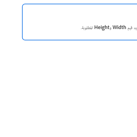
د قيم
Width
و
Height
المطلوبة.