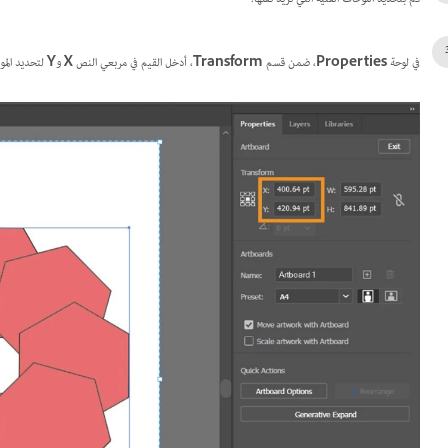
في لوحة
Properties
، ضمن قسم
Transform
، أدخل القيم في مربعي النص
X
و
Y
لتحديد المو