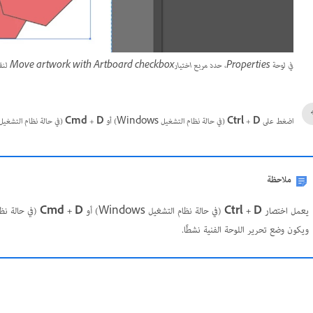
في لوحة Properties، حدد مربع اختيارMove artwork with Artboard checkbox لنقل اللوحة الفنية مع الأعمال الفنية الخاصة بها.
اضغط على
D
+
Ctrl
(في حالة نظام التشغيل Windows) أو
D
+
Cmd
(في حالة نظام التشغيل macOS) لتكرار إجراء النقل نفسه على اللوحات الفنية المح
ملاحظة
يعمل اختصار
Ctrl + D
(في حالة نظام التشغيل Windows) أو
Cmd + D
(في حالة نظام التشغيل cOS
ويكون وضع تحرير اللوحة الفنية نشطًا.